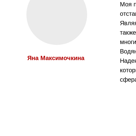
Моя п
отста
Являя
также
многи
Водян
Яна Максимочкина
Наде
котор
сфера