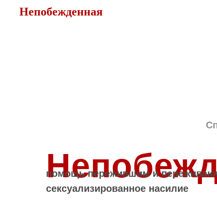
Непобежденная
С
Непобежд
помощь пережившим и пережива
сексуализированное насилие