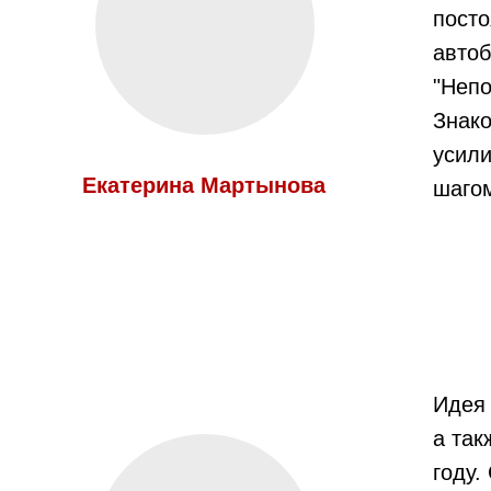
посто
автоб
"Непо
Знако
усили
Екатерина Мартынова
шагом
Идея 
а так
году.