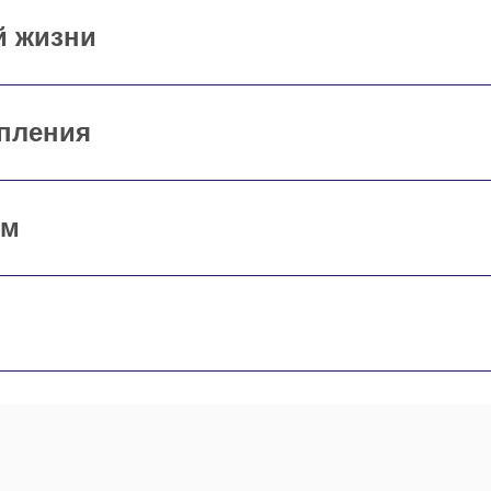
й жизни
упления
им