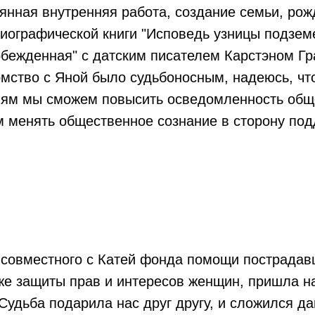
янная внутренняя работа, создание семьи, рож
иографической книги "Исповедь узницы подземе
бежденная" с датским писателем Карстэном Г
мство с Яной было судьбоносным, надеюсь, ч
ям мы сможем повысить осведомленность обще
 менять общественное сознание в сторону под
совместного с Катей фонда помощи пострадав
же защиты прав и интересов женщин, пришла н
 Судьба подарила нас друг другу, и сложился д